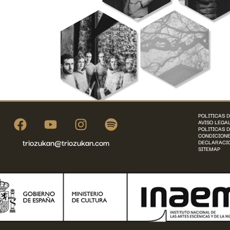
POLITICAS 
AVISO LEGA
POLITICAS 
CONDICIONE
triozukan@triozukan.com
DECLARACIO
SITEMAP