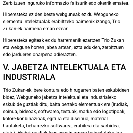
Zerbitzuen inguruko informazio faltsurik edo okerrik ematea.
Hiperesteka ez den beste webguneak ez du Webguneko
elementu intelektualak erabiltzeko baimenik izango, Trio
Zukan-ek baimena eman ezean.
Hiperesteka egiteak ez du harremanik ezartzen Trio Zukan
eta webgune horren jabea artean, ezta edukien, zerbitzuen
edo jardueren onarpena adierazten.
V. JABETZA INTELEKTUALA ETA
INDUSTRIALA
Trio Zukan-ek, bere kontura edo hirugarren baten eskubideen
bidez, Webguneko jabetza intelektual eta industrialeko
eskubide guztiak ditu, baita bertako elementuak ere (irudiak,
soinua, bideoak, softwarea, testuak, marka edo logotipoak,
kolore-konbinazioak, egitura eta diseinua, material
hautaketa, beharrezko softwarea, erabilera eta sarbidea,
etab.). Horiek guztiak lege espainiarrean babestutako lan