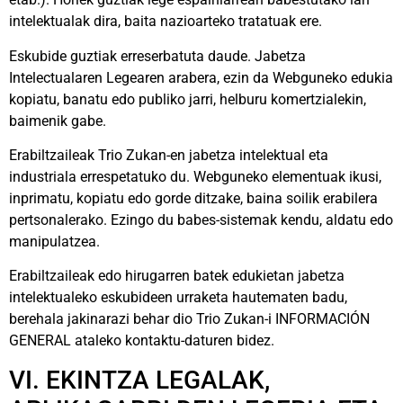
intelektualak dira, baita nazioarteko tratatuak ere.
Eskubide guztiak erreserbatuta daude. Jabetza
Intelectualaren Legearen arabera, ezin da Webguneko edukia
kopiatu, banatu edo publiko jarri, helburu komertzialekin,
baimenik gabe.
Erabiltzaileak Trio Zukan-en jabetza intelektual eta
industriala errespetatuko du. Webguneko elementuak ikusi,
inprimatu, kopiatu edo gorde ditzake, baina soilik erabilera
pertsonalerako. Ezingo du babes-sistemak kendu, aldatu edo
manipulatzea.
Erabiltzaileak edo hirugarren batek edukietan jabetza
intelektualeko eskubideen urraketa hautematen badu,
berehala jakinarazi behar dio Trio Zukan-i INFORMACIÓN
GENERAL ataleko kontaktu-daturen bidez.
VI. EKINTZA LEGALAK,