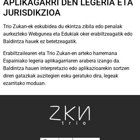
APLIKAGARRI DEN LEGERIA ETA
JURISDIKZIOA
Trio Zukan-ek eskubidea du ekintza zibila edo penalak
aurkezteko Webgunea eta Edukiak oker erabiltzeagatik edo
Baldintza hauek ez betetzeagatik.
Erabiltzailearen eta Trio Zukan-en arteko harremana
Espainiako legeria aplikagarriaren arabera izango da.
Baldintza hauen interpretazio edo aplikazioarekin sortzen
diren gatazkak auzitegien esku geratuko dira, legeak
ezarritako moduan.