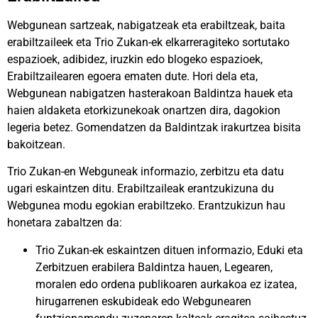
Webgunean sartzeak, nabigatzeak eta erabiltzeak, baita
erabiltzaileek eta Trio Zukan-ek elkarreragiteko sortutako
espazioek, adibidez, iruzkin edo blogeko espazioek,
Erabiltzailearen egoera ematen dute. Hori dela eta,
Webgunean nabigatzen hasterakoan Baldintza hauek eta
haien aldaketa etorkizunekoak onartzen dira, dagokion
legeria betez. Gomendatzen da Baldintzak irakurtzea bisita
bakoitzean.
Trio Zukan-en Webguneak informazio, zerbitzu eta datu
ugari eskaintzen ditu. Erabiltzaileak erantzukizuna du
Webgunea modu egokian erabiltzeko. Erantzukizun hau
honetara zabaltzen da:
Trio Zukan-ek eskaintzen dituen informazio, Eduki eta
Zerbitzuen erabilera Baldintza hauen, Legearen,
moralen edo ordena publikoaren aurkakoa ez izatea,
hirugarrenen eskubideak edo Webgunearen