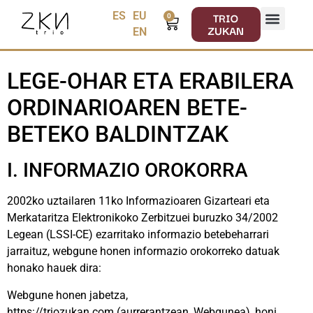
TRIO
ES
EU
0
ZUKAN
EN
LEGE-OHAR ETA ERABILERA
ORDINARIOAREN BETE-
BETEKO BALDINTZAK
I. INFORMAZIO OROKORRA
2002ko uztailaren 11ko Informazioaren Gizarteari eta
Merkataritza Elektronikoko Zerbitzuei buruzko 34/2002
Legean (LSSI-CE) ezarritako informazio betebeharrari
jarraituz, webgune honen informazio orokorreko datuak
honako hauek dira:
Webgune honen jabetza,
https://triozukan.com (aurrerantzean, Webgunea), honi