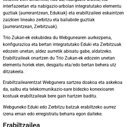
interfazeetan eta nabigazio-arbolan integratutako elementu
guztiak (aurrerantzean, Edukiak) eta erabiltzaileei eskaintzen
zaizkien lineako zerbitzu eta baliabide guztiak
(aurrerantzean, Zerbitzuak).
Trio Zukan-ek eskubidea du Webgunearen aurkezpena,
konfigurazioa eta bertan integratutako Eduki eta Zerbitzuak
edozein unetan, aldez aurretik abisatu gabe, aldatzeko.
Erabiltzaileak onartzen du Trio Zukan-ek edozein unetan
elementu horiek eten, desgaitu eta/edo bertan behera utz
ditzakeela.
Erabiltzailearentzat Webgunera sartzea doakoa eta askekoa
da, salbu eta telekomunikazio-sare bidezko konexioaren
kostuak erabiltzaileak bere gain hartzen baditu.
Webguneko Eduki edo Zerbitzu batzuk erabiltzeko aurrez
izena eman edo erregistratu beharra egon daiteke.
Erabiltzailea