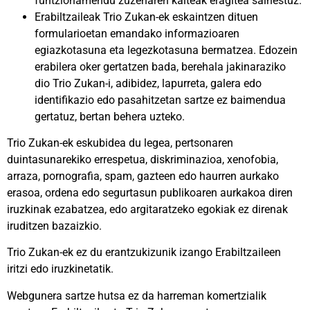
funtzionamendu zuzenaren kalteak eragitea saihestuz.
Erabiltzaileak Trio Zukan-ek eskaintzen dituen
formularioetan emandako informazioaren
egiazkotasuna eta legezkotasuna bermatzea. Edozein
erabilera oker gertatzen bada, berehala jakinaraziko
dio Trio Zukan-i, adibidez, lapurreta, galera edo
identifikazio edo pasahitzetan sartze ez baimendua
gertatuz, bertan behera uzteko.
Trio Zukan-ek eskubidea du legea, pertsonaren
duintasunarekiko errespetua, diskriminazioa, xenofobia,
arraza, pornografia, spam, gazteen edo haurren aurkako
erasoa, ordena edo segurtasun publikoaren aurkakoa diren
iruzkinak ezabatzea, edo argitaratzeko egokiak ez direnak
iruditzen bazaizkio.
Trio Zukan-ek ez du erantzukizunik izango Erabiltzaileen
iritzi edo iruzkinetatik.
Webgunera sartze hutsa ez da harreman komertzialik