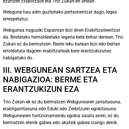
ezartzen Erabiltzaile eta Trio Zukan-en artean.
Webgune hau adin guztietako pertsonentzat dago, legea
errespetatuz.
Webgunea nagusiki Espainian bizi diren Erabiltzaileentzat
da. Bestelako herrialdeetako legeria bete behar denean, Trio
Zukan ez du bermatzen. Beste leku batean bizi edo bertan
erroldatuta dagoen erabiltzaileak bere erantzukizunez
nabigatuko du.
III. WEBGUNEAN SARTZEA ETA
NABIGAZIOA: BERME ETA
ERANTZUKIZUN EZA
Trio Zukan-ek ez du bermatzen Webgunearen jarraitasuna,
erabilgarritasuna edo Eduki edo Zerbitzuen egokitasuna.
Webgunearen funtzionamendu egokia saiatu arren, ez du
bermatzen etenik gabea edo akatsik gabea izango denik.