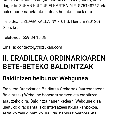
dagokio: ZUKAN KULTUR ELKARTEA, NIF: G75148262, eta
haien harremanetarako datuak honako hauek dira:
Helbidea: LIZEAGA KALEA, Nº 7, 01 B, Hernani (20120),
Gipuzkoa
Telefonoa: 659 34 16 28
Emaila: contacto@triozukan.com
II. ERABILERA ORDINARIOAREN
BETE-BETEKO BALDINTZAK
Baldintzen helburua: Webgunea
Erabilera Ordezkarien Baldintza Orokorrak (aurrerantzean,
Baldintzak) Webgune honetara sartzea eta erabiltzea
arautzeko dira. Baldintza hauen xedean, Webgune gisa
ulertuko dira: pantailako interfazeen itxura kanpokoa,
estatiko zein dinamiko, hau da, nabigazio-arbola; eta